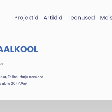
Projektid
Artiklid
Teenused
Meis
EAALKOOL
us
naosa, Tallinn, Harju maakond
-alune 2047,9m²