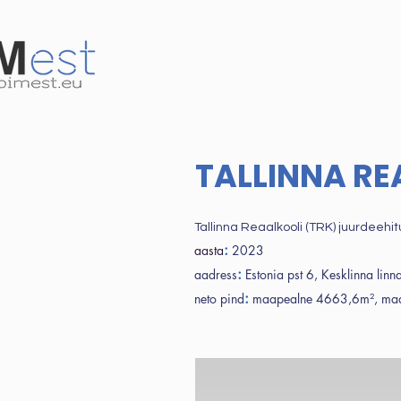
TALLINNA R
Tallinna Reaalkooli (TRK) juurdeehit
:
aasta
2023
:
aadress
Estonia pst 6, Kesklinna lin
:
neto pind
maapealne 4663,6m², maa